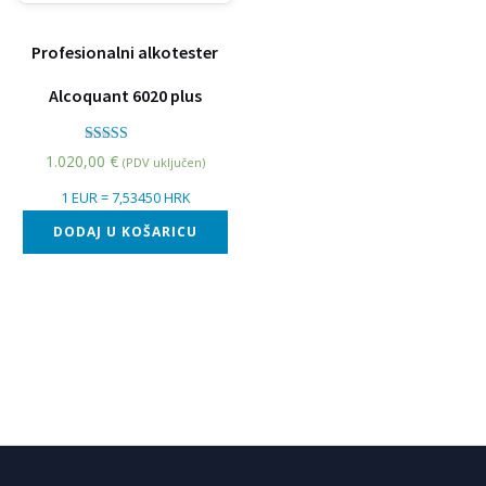
Profesionalni alkotester
Alcoquant 6020 plus
Ocjenjeno
1.020,00
€
(PDV uključen)
5.00
od 5
1 EUR = 7,53450 HRK
DODAJ U KOŠARICU