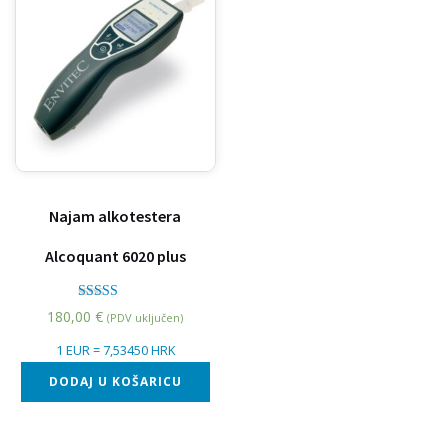
Najam alkotestera
Alcoquant 6020 plus
Ocjenjeno
180,00
€
(PDV uključen)
5.00
od 5
1 EUR = 7,53450 HRK
DODAJ U KOŠARICU