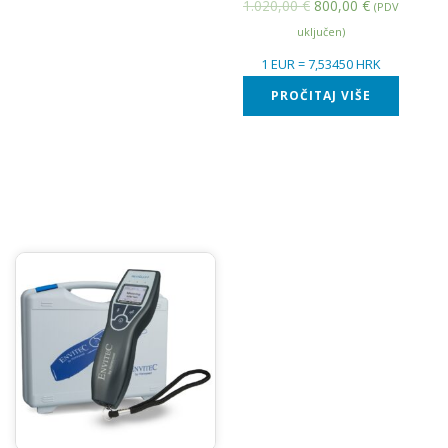
1.020,00
€
800,00
€
(PDV
uključen)
1 EUR = 7,53450 HRK
PROČITAJ VIŠE