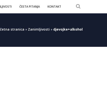
LJIVOSTI
ČESTA PITANJA
KONTAKT
četna stranica
»
Zanimljivosti
»
djevojke+alkohol