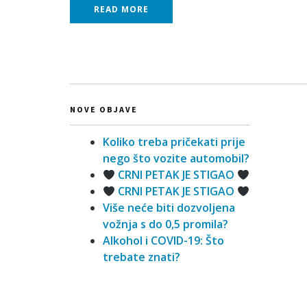
READ MORE
NOVE OBJAVE
Koliko treba pričekati prije
nego što vozite automobil?
CRNI PETAK JE STIGAO
CRNI PETAK JE STIGAO
Više neće biti dozvoljena
vožnja s do 0,5 promila?
Alkohol i COVID-19: Što
trebate znati?