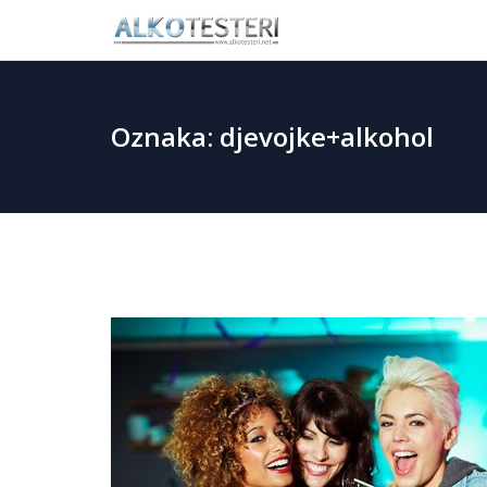
Skip
to
content
Oznaka: djevojke+alkohol