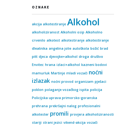
OZNAKE
Alkohol
akcija alkotestiranje
alkoholiziranost
Alkoholni osip
Alkoholno
crvenilo
alkotest
alkotestiranje
alkotestiranje
dleatnika
angelina jolie
autoškola
božić
brad
pitt
djeca
djevojke+alkohol
droga
društvo
Envitec
hrana
izlaci+alkohol
kazneni bodovi
noćni
mamurluk
Martinje
mladi vozači
izlazak
noćni provod
organizam
pješaci
poklon
polaganje vozačkog ispita
policija
Policijska uprava primorsko-goranska
prehrana
prekršajni nalog
profesionalni
promili
alkotester
provjera alkoholiziranosti
stariji
strani jezici
vikend-akcija
vozači